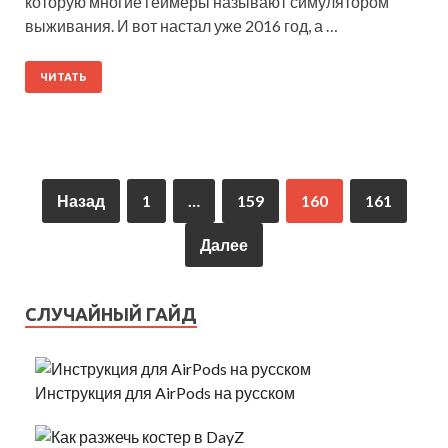
которую многие геймеры называют симулятором
выживания. И вот настал уже 2016 год, а …
ЧИТАТЬ
Назад
1
…
159
160
161
Далее
СЛУЧАЙНЫЙ ГАЙД
Инструкция для AirPods на русском