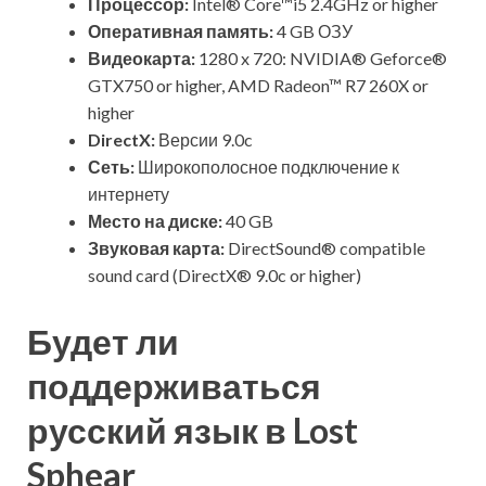
Процессор:
Intel® Core™i5 2.4GHz or higher
Оперативная память:
4 GB ОЗУ
Видеокарта:
1280 x 720: NVIDIA® Geforce®
GTX750 or higher, AMD Radeon™ R7 260X or
higher
DirectX:
Версии 9.0c
Сеть:
Широкополосное подключение к
интернету
Место на диске:
40 GB
Звуковая карта:
DirectSound® compatible
sound card (DirectX® 9.0c or higher)
Будет ли
поддерживаться
русский язык в Lost
Sphear