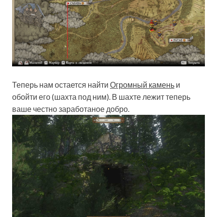
Теперь нам остается найти
Огромный камень
и
обойти его (шахта под ним). В шахте лежит
теперь
ваше
честно заработаное добро.