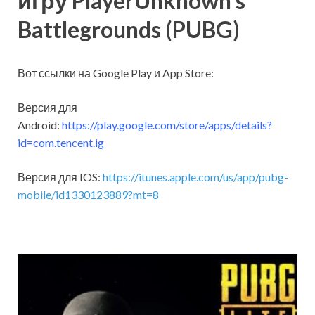
игру PlayerUnknown’s
Battlegrounds (PUBG)
Вот ссылки на Google Play и App Store:
Версия для
Android:
https://play.google.com/store/apps/details?
id=com.tencent.ig
Версия для IOS:
https://itunes.apple.com/us/app/pubg-
mobile/id1330123889?mt=8