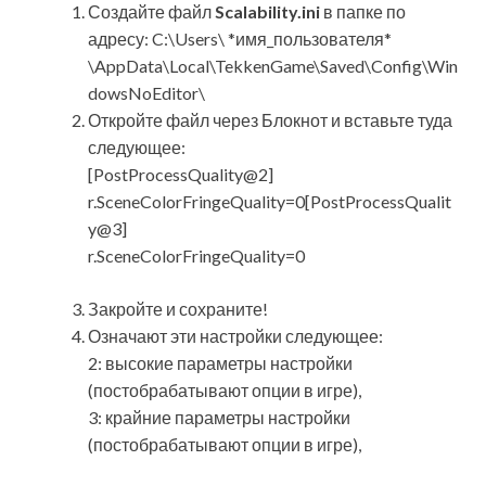
Создайте файл
Scalability.ini
в папке по
адресу: C:\Users\ *имя_пользователя*
\AppData\Local\TekkenGame\Saved\Config\Win
dowsNoEditor\
Откройте файл через Блокнот и вставьте туда
следующее:
[PostProcessQuality@2]
r.SceneColorFringeQuality=0[PostProcessQualit
y@3]
r.SceneColorFringeQuality=0
Закройте и сохраните!
Означают эти настройки следующее:
2: высокие параметры настройки
(постобрабатывают опции в игре),
3: крайние параметры настройки
(постобрабатывают опции в игре),