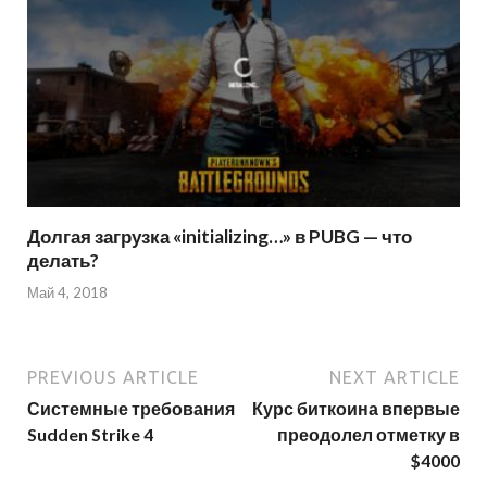
Долгая загрузка «initializing…» в PUBG — что
делать?
Май 4, 2018
PREVIOUS ARTICLE
NEXT ARTICLE
Системные требования
Курс биткоина впервые
Sudden Strike 4
преодолел отметку в
$4000