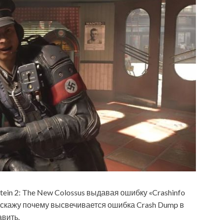
tein 2: The New Colossus выдавая ошибку «Crashinfo
 расскажу почему высвечивается ошибка Crash Dump в
авить.