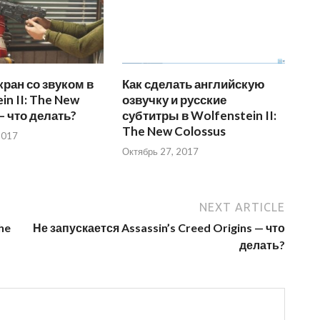
ран со звуком в
Как сделать английскую
in II: The New
озвучку и русские
— что делать?
субтитры в Wolfenstein II:
The New Colossus
2017
Октябрь 27, 2017
NEXT ARTICLE
he
Не запускается Assassin’s Creed Origins — что
делать?