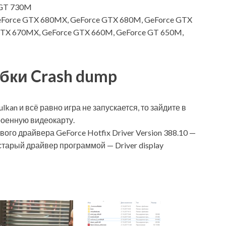
 GT 730M
Force GTX 680MX, GeForce GTX 680M, GeForce GTX
GTX 670MX, GeForce GTX 660M, GeForce GT 650M,
бки Crash dump
kan и всё равно игра не запускается, то зайдите в
роенную видеокарту.
го драйвера GeForce Hotfix Driver Version 388.10 —
старый драйвер программой — Driver display