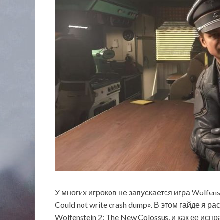
У многих игроков не запускается игра Wolfens
Could not write crash dump». В этом гайде я
Wolfenstein 2: The New Colossus, и как ее испр