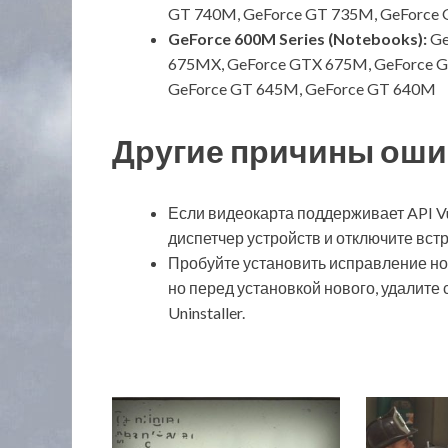
GT 740M, GeForce GT 735M, GeForce
GeForce 600M Series (Notebooks):
Ge
675MX, GeForce GTX 675M, GeForce 
GeForce GT 645M, GeForce GT 640M
Другие причины оши
Если видеокарта поддерживает API Vul
диспетчер устройств и отключите вст
Пробуйте установить исправление ново
но перед установкой нового, удалите 
Uninstaller.