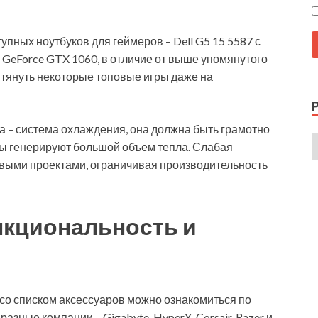
пных ноутбуков для геймеров – Dell G5 15 5587 с
й GeForce GTX 1060, в отличие от выше упомянутого
н тянуть некоторые топовые игры даже на
а – система охлаждения, она должна быть грамотно
ры генерируют большой объем тепла. Слабая
овыми проектами, ограничивая производительность
кциональность и
, со списком аксессуаров можно ознакомиться по
азные компании – Gigabyte, HyperX, Corsair, Razer и