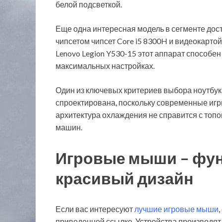
белой подсветкой.
Еще одна интересная модель в сегменте досту
чипсетом чипсет Core i5 8300H и видеокарто
Lenovo Legion Y530-15 этот аппарат способе
максимальных настройках.
Один из ключевых критериев выбора ноутбук
спроектирована, поскольку современные иг
архитектура охлаждения не справится с топ
машин.
Игровые мыши – фун
красивый дизайн
Если вас интересуют
лучшие игровые мыши
приведенной ссылке. Устройства производят р