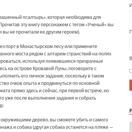
И
крашенный псалтырь», которая необходима для
Прочитав эту книгу персонажем с тегом «Ученый» вы
и вы не прочитали ее другим героем).
ез порт в Монастырском лесу или примените
анного моста рядом с алтарем странствий на полях
В
ироваться, используя появившиеся призрачные
тесь на острове Кровавой Луны, поговорите с
ыполнить его личное задание, поскольку в таком
ство очков опыта и продвинуться по основной
ата прямо здесь и сейчас, при первой встрече, но
его уже после выполнения задания и собрать
у.
 окружившими дерево, вы сможете убить и самого
онажа и собака (другая собака останется на пляже —