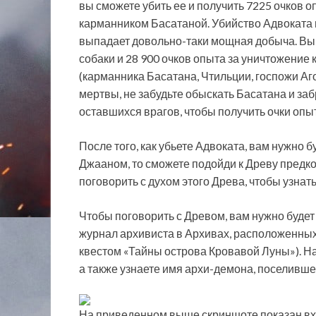
вы сможете убить ее и получить 7225 очков о
карманником Басатаной. Убийство Адвоката п
выпадает довольно-таки мощная добыча. Вы 
собаки и 28 900 очков опыта за уничтожение
(карманника Басатана, Чтильции, госпожи Аго
мертвы, не забудьте обыскать Басатана и заб
оставшихся врагов, чтобы получить очки опы
После того, как убьете Адвоката, вам нужно б
Джааном, то сможете подойди к Древу предко
поговорить с духом этого Древа, чтобы узна
Чтобы поговорить с Древом, вам нужно будет 
журнал архивиста в Архивах, расположенных 
квестом «Тайны острова Кровавой Луны»). На
а также узнаете имя архи-демона, поселивше
На приведенном выше скриншоте показан вх