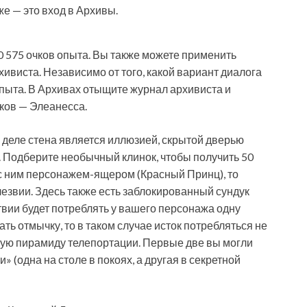
же — это вход в Архивы.
0 575 очков опыта. Вы также можете применить
ивиста. Независимо от того, какой вариант диалога
опыта. В Архивах отыщите журнал архивиста и
дков — Элеанесса.
 деле стена является иллюзией, скрытой дверью
). Подберите необычный клинок, чтобы получить 50
 с ним персонажем-ящером (Красный Принц), то
езвии. Здесь также есть заблокированный сундук
вии будет потреблять у вашего персонажа одну
ать отмычку, то в таком случае исток потребляться не
еную пирамиду телепортации. Первые две вы могли
 (одна на столе в покоях, а другая в секретной