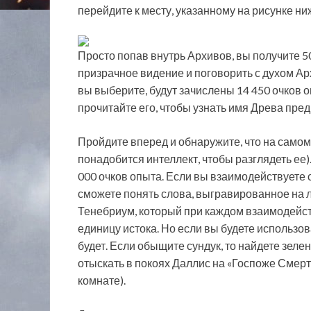
перейдите к месту, указанному на рисунке ни
Просто попав внутрь Архивов, вы получите 5
призрачное видение и поговорить с духом Арх
вы выберите, будут зачислены 14 450 очков 
прочитайте его, чтобы узнать имя Древа пре
Пройдите вперед и обнаружите, что на самом
понадобится интеллект, чтобы разглядеть ее
000 очков опыта. Если вы взаимодействуете
сможете понять слова, выгравированное на л
Тенебриум, который при каждом взаимодейст
единицу истока. Но если вы будете использов
будет. Если обыщите сундук, то найдете зел
отыскать в покоях Даллис на «Госпоже Смерти»
комнате).