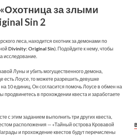
 «Охотница за злыми
ginal Sin 2
рского леса, находится охотник за демонами по
ьной
Divinity: Original Sin
). Подойдите к нему, чтобы
за исследование.
вавой Луны и убить могущественного демона,
е есть Лоусе, то можете разрешить девушке
 на 10 единиц. Он согласится помочь Лоусе в обмен на
ы продвинетесь в прохождении квеста и заработаете
е с этим заданием выполнить три других квеста,
местом расположения — «Тайный острова Кровавой
 Награды и прохождение квестов будут перечислены