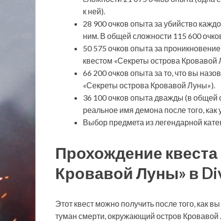
к ней).
28 900 очков опыта за убийство кажд
ним. В общей сложности 115 600 очко
50 575 очков опыта за проникновение
квестом «Секреты острова Кровавой 
66 200 очков опыта за то, что вы наз
«Секреты острова Кровавой Луны»).
36 100 очков опыта дважды (в общей 
реальное имя демона после того, как 
Выбор предмета из легендарной кате
Прохождение квеста
Кровавой Луны» в Divin
Этот квест можно получить после того, как в
туман смерти, окружающий остров Кровавой Лу