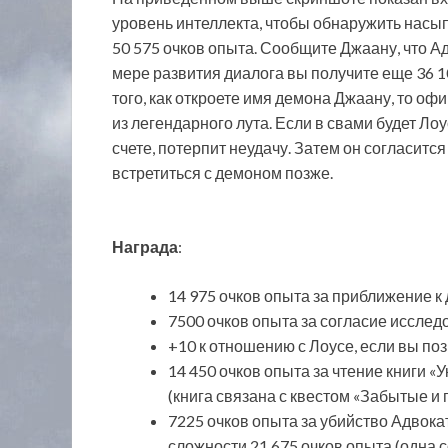
уровень интеллекта, чтобы обнаружить насып
50 575 очков опыта. Сообщите Джаану, что Ад
мере развития диалога вы получите еще 36 10
того, как откроете имя демона Джаану, то оф
из легендарного лута. Если в свами будет Лоу
счете, потерпит неудачу. Затем он согласитс
встретиться с демоном позже.
Награда
:
14 975 очков опыта за приближение к
7500 очков опыта за согласие исслед
+10 к отношению с Лоусе, если вы по
14 450 очков опыта за чтение книги 
(книга связана с квестом «Забытые и 
7225 очков опыта за убийство Адвокат
сложности 21 675 очков опыта (одна с