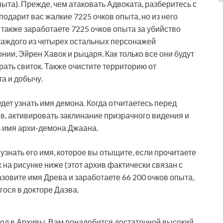
пыта). Прежде, чем атаковать Адвоката, разберитесь с
одарит вас жалкие 7225 очков опыта, но из него
также заработаете 7225 очков опыта за убийство
 каждого из четырех остальных персонажей
нии, Эйрен Хавок и рыцаря. Как только все они будут
рать свиток. Также очистите территорию от
та и добычу.
удет узнать имя демона. Когда отчитаетесь перед
в, активировать заклинание призрачного видения и
ть имя архи-демона Джаана.
узнать его имя, которое вы отыщите, если прочитаете
на рисунке ниже (этот архив фактически связан с
зовите имя Древа и заработаете 66 200 очков опыта,
гося в докторе Даэва.
од в Архивы. Вам понадобится достаточной высокий