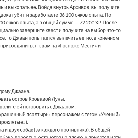
ь и выкопать ее. Войдя внутрь Архивов, вы получите
вокат убит, и заработаете 36 100 очков опыта. По
0 очков опыта, а в общей сумме — 72 200 XP. После
ициально завершите квест и получите на выбор что-то
се, то Джаан попытается вылечить ее, но, в конечном
я присоединиться к вам на «Госпоже Мести» и
 дому Джаана.
овать остров Кровавой Луны.
зволите ей поговорить с Джааном.
«Украшенный псалтырь» персонажем с тегом «Ученый»
проклятые»).
а и двух собак (за каждого противника). В общей
обака, вероятно, останется на пляже, и придется идти