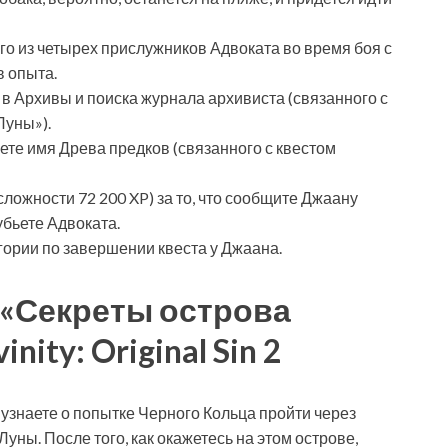
ого из четырех прислужников Адвоката во время боя с
в опыта.
 в Архивы и поиска журнала архивиста (связанного с
Луны»).
овете имя Древа предков (связанного с квестом
сложности 72 200 XP) за то, что сообщите Джаану
убьете Адвоката.
гории по завершении квеста у Джаана.
 «Секреты острова
ity: Original Sin 2
ы узнаете о попытке Черного Кольца пройти через
ны. После того, как окажетесь на этом острове,