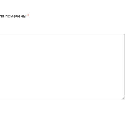
ля помечены
*