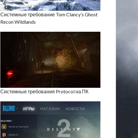
Системные требование Tom Clancy’s Ghost
Recon Wildlands
Системные требования Protocol на ПК