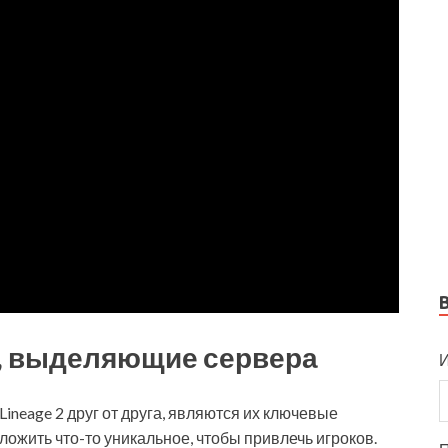
, выделяющие сервера
И
ineage 2 друг от друга, являются их ключевые
ожить что-то уникальное, чтобы привлечь игроков.