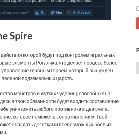
e Spire
все действия которой будут под контролем игральных
оторые элементы Рогалика, что делает процесс более
за управление главным героем, который вынужден
 пеленой подземельных царств.
ество монстров и жутких чудовищ, способных на
Здесь в твои обязанности будет входить составление
ебе уничтожить любого противника в два счета.
ение, которое поможет в сопротивлениях. Твой
может обладать десятками всевозможных боевых
ми.