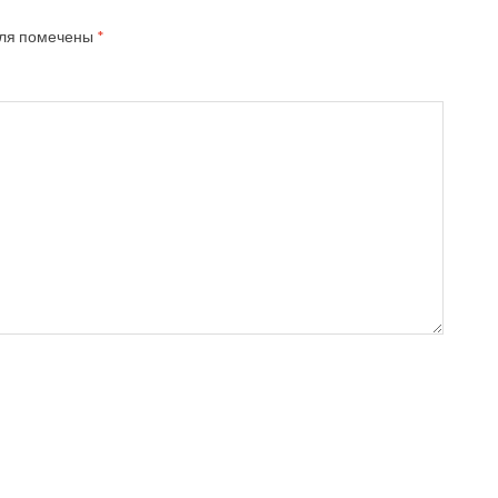
ля помечены
*