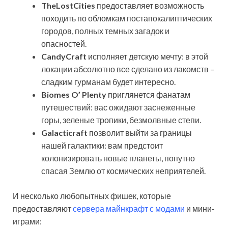
TheLostCities
предоставляет возможность
походить по обломкам постапокалиптических
городов, полных темных загадок и
опасностей.
CandyCraft
исполняет детскую мечту: в этой
локации абсолютно все сделано из лакомств –
сладким гурманам будет интересно.
Biomes O’ Plenty
приглянется фанатам
путешествий: вас ожидают заснеженные
горы, зеленые тропики, безмолвные степи.
Galacticraft
позволит выйти за границы
нашей галактики: вам предстоит
колонизировать новые планеты, попутно
спасая Землю от космических неприятелей.
И несколько любопытных фишек, которые
предоставляют
сервера майнкрафт с модами
и мини-
играми: