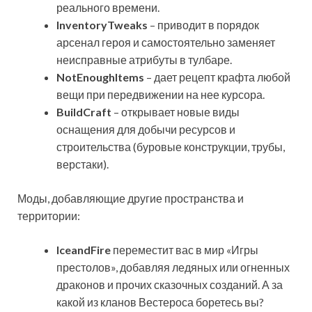
реального времени.
InventoryTweaks
– приводит в порядок
арсенал героя и самостоятельно заменяет
неисправные атрибуты в тулбаре.
NotEnoughItems
– дает рецепт крафта любой
вещи при передвижении на нее курсора.
BuildCraft
– открывает новые виды
оснащения для добычи ресурсов и
строительства (буровые конструкции, трубы,
верстаки).
Моды, добавляющие другие пространства и
территории:
IceandFire
переместит вас в мир «Игры
престолов», добавляя ледяных или огненных
драконов и прочих сказочных созданий. А за
какой из кланов Вестероса боретесь вы?