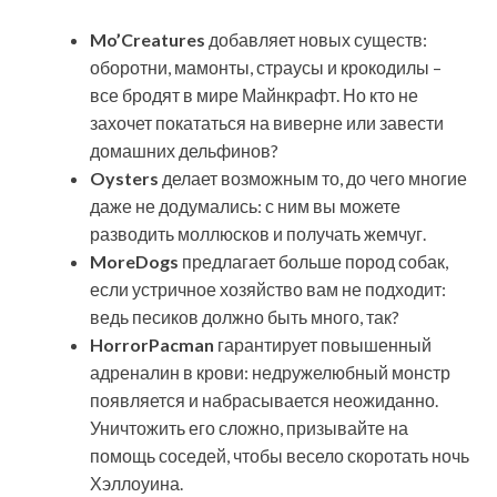
Mo’Creatures
добавляет новых существ:
оборотни, мамонты, страусы и крокодилы –
все бродят в мире Майнкрафт. Но кто не
захочет покататься на виверне или завести
домашних дельфинов?
Oysters
делает возможным то, до чего многие
даже не додумались: с ним вы можете
разводить моллюсков и получать жемчуг.
MoreDogs
предлагает больше пород собак,
если устричное хозяйство вам не подходит:
ведь песиков должно быть много, так?
HorrorPacman
гарантирует повышенный
адреналин в крови: недружелюбный монстр
появляется и набрасывается неожиданно.
Уничтожить его сложно, призывайте на
помощь соседей, чтобы весело скоротать ночь
Хэллоуина.