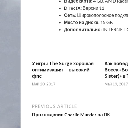
Видеокарта:
4 GB, AMD Radeo
DirectX:
Версии 11
Сеть:
Широкополосное подклю
Место на диске:
15 GB
Дополнительно:
INTERNET 
У игры The Surge хорошая
Как побед
оптимизация — высокий
босса «Бо
фпс
Sister)» в
Май 20, 2017
Май 19, 2017
PREVIOUS ARTICLE
Прохождение Charlie Murder на ПК