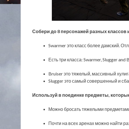
Собери до 8 персонажей разных классов и
Swarmer это класс более дамский. От
Есть три класса: Swarmer, Slugger and B
Bruiser это тяжелый, массивный хули
Slugger это самый совершенный и сб
Используй в поединке предметы, которые
Можно бросать тяжелыми предметами,
Почти на всех аренах можно найти р