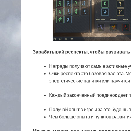
Зарабатывай респекты, чтобы развивать 
Награды получают самые активные у
Очки респекта это базовая валюта. М
энергетические напитки или научится
Каждый законченный поединок дает п
Получай опыт в игре и за это будешь 
Чем больше опыта и пунктов развити
Можешь менять вид и стиль поединка сво