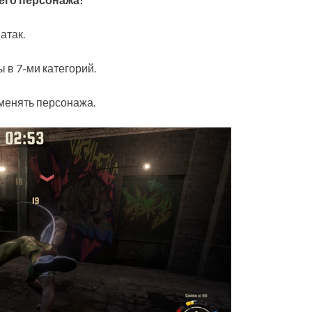
атак.
 в 7-ми категорий.
оменять персонажа.