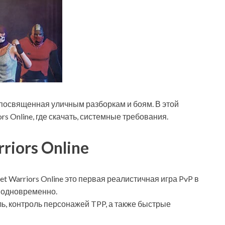
e посвященная уличным разборкам и боям. В этой
rs Online, где скачать, системные требования.
riors Online
t Warriors Online это первая реалистичная игра PvP в
в одновременно.
ь, контроль персонажей TPP, а также быстрые