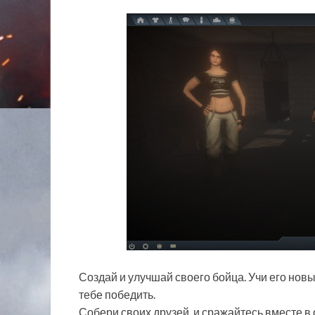
Создай и улучшай своего бойца. Учи его нов
тебе победить.
Собери своих друзей, и сражайтесь вместе в 