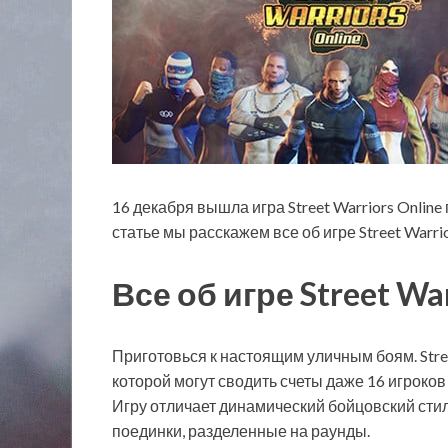
16 декабря вышла игра Street Warriors Onlin
статье мы расскажем все об игре Street Warrio
Все об игре Street War
Приготовься к настоящим уличным боям. Stree
которой могут сводить счеты даже 16 игроко
Игру отличает динамический бойцовский стил
поединки, разделенные на раунды.