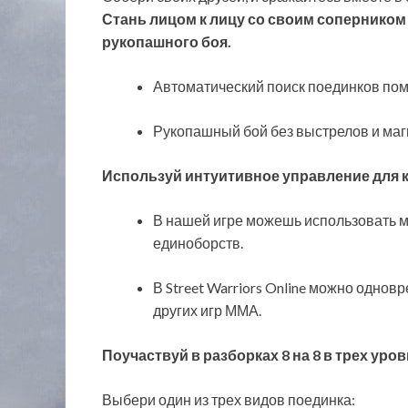
Стань лицом к лицу со своим соперником
рукопашного боя.
Автоматический поиск поединков помо
Рукопашный бой без выстрелов и маг
Используй интуитивное управление для к
В нашей игре можешь использовать м
единоборств.
В Street Warriors Online можно однов
других игр ММА.
Поучаствуй в разборках 8 на 8 в трех уро
Выбери один из трех видов поединка: