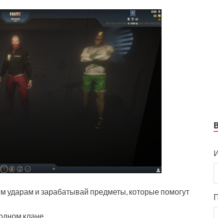
И
ым ударам и зарабатывай предметы, которые помогут
одном клане.