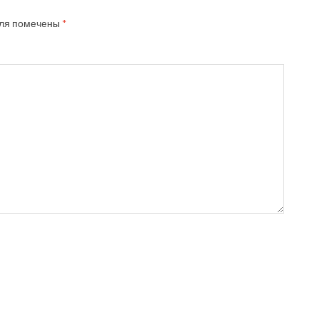
ля помечены
*