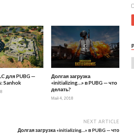
C для PUBG —
Долгая загрузка
s: Sanhok
«initializing…» в PUBG — что
делать?
18
Май 4, 2018
NEXT ARTICLE
Долгая загрузка «initializing…» в PUBG — что