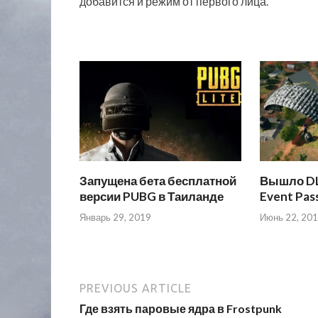
добавится и режим от первого лица.
Запущена бета бесплатной
Вышло DL
версии PUBG в Таиланде
Event Pas
Январь 29, 2019
Июнь 22, 20
PREVIOUS ARTICLE
Где взять паровые ядра в Frostpunk