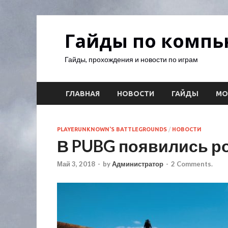
Гайды по комп
Гайды, прохождения и новости по играм
ГЛАВНАЯ
НОВОСТИ
ГАЙДЫ
М
PLAYERUNKNOWN'S BATTLEGROUNDS
/
НОВОСТИ
В PUBG появились р
Май 3, 2018
-
by
Администратор
-
2 Comments.