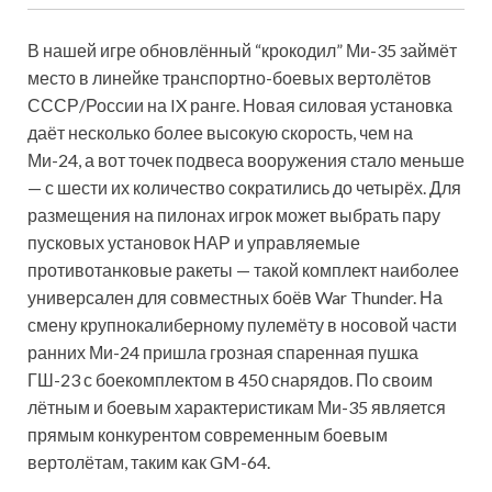
В нашей игре обновлённый “крокодил” Ми-35 займёт
место в линейке транспортно-боевых вертолётов
СССР/России на IX ранге. Новая силовая установка
даёт несколько более высокую скорость, чем на
Ми-24, а вот точек подвеса вооружения стало меньше
— с шести их количество сократились до четырёх. Для
размещения на пилонах игрок может выбрать пару
пусковых установок НАР и управляемые
противотанковые ракеты — такой комплект наиболее
универсален для совместных боёв War Thunder. На
смену крупнокалиберному пулемёту в носовой части
ранних Ми-24 пришла грозная спаренная пушка
ГШ-23 с боекомплектом в 450 снарядов. По своим
лётным и боевым характеристикам Ми-35 является
прямым конкурентом современным боевым
вертолётам, таким как GM-64.