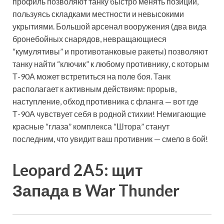
профиль позволяют танку быстро менять позиции,
пользуясь складками местности и невысокими
укрытиями. Большой арсенал вооружения (два вида
бронебойных снарядов, невращающиеся
“кумулятивы” и противотанковые ракеты) позволяют
танку найти “ключик” к любому противнику, с которым
Т-90А может встретиться на поле боя. Танк
располагает к активным действиям: прорыв,
наступление, обход противника с фланга — вот где
Т-90А чувствует себя в родной стихии! Немигающие
красные “глаза” комплекса “Штора” станут
последним, что увидит ваш противник — смело в бой!
Leopard 2A5: щит
Запада в War Thunder