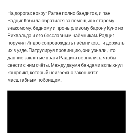
На дорогах вокруг Ратае полно бандитов, и пан
Радциг Кобыла обратился за помощью к старому
знакомому, бедному и пронырливому барону Куно из
Рихвальда и его бесславным наёмникам. Радциг
поручил Индро сопровождать наёмников… и держать
их в узде. Патрулируя провинцию, они узнали, что
давние заклятые враги Радцига вернулись, чтобы
свести с ним счёты. Между двумя бандами вспыхнул
конфликт, который неизбежно закончится
масштабным побоищем.