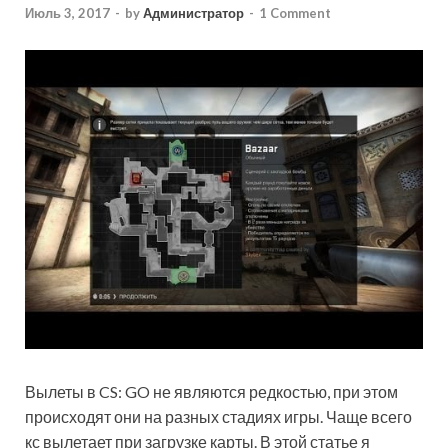
Июль 3, 2017
-
by
Администратор
-
1 Comment
Вылеты в CS: GO не являются редкостью, при этом
происходят они на разных стадиях игры. Чаще всего
кс вылетает при загрузке карты. В этой статье я