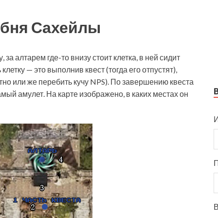
ебня Сахейлы
 за алтарем где-то внизу стоит клетка, в ней сидит
 клетку — это выполнив квест (тогда его отпустят),
тно или же перебить кучу NPS). По завершению квеста
самый амулет. На карте изображено, в каких местах он
И
В