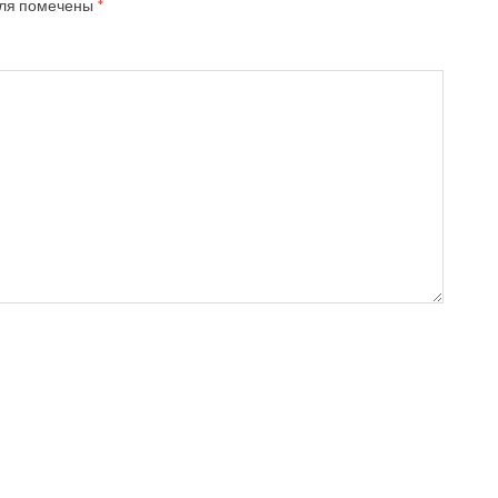
ля помечены
*