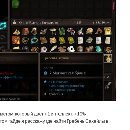
етом, который дает +1 интеллект, +10%
том гайде я расскажу где найти Гребень Сахейлы в