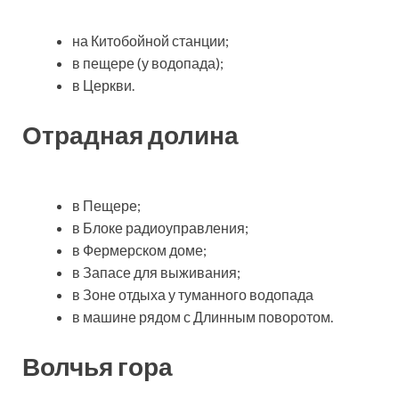
на Китобойной станции;
в пещере (у водопада);
в Церкви.
Отрадная долина
в Пещере;
в Блоке радиоуправления;
в Фермерском доме;
в Запасе для выживания;
в Зоне отдыха у туманного водопада
в машине рядом с Длинным поворотом.
Волчья гора