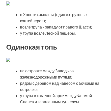
в Хвосте самолета (один из грузовых
контейнеров);
возле трупа к западу от правого Шасси;
у трупа возле Лесной пещеры.
Одинокая топь
на островке между Заводью и
железнодорожными путями;
рядом с деревом над навесом с бочками на
островке;
у трупа в каменной арке между Фермой
Спенса и заваленным туннелем.