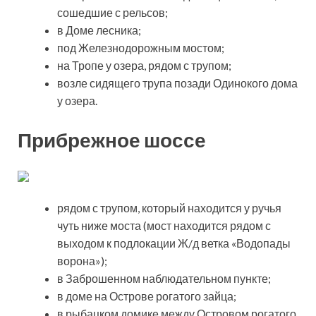
сошедшие с рельсов;
в Доме лесника;
под Железнодорожным мостом;
на Тропе у озера, рядом с трупом;
возле сидящего трупа позади Одинокого дома
у озера.
Прибрежное шоссе
рядом с трупом, который находится у ручья
чуть ниже моста (мост находится рядом с
выходом к подлокации Ж/д ветка «Водопады
ворона»);
в Заброшенном наблюдательном пункте;
в доме на Острове рогатого зайца;
в рыбацком домике между Островом рогатого