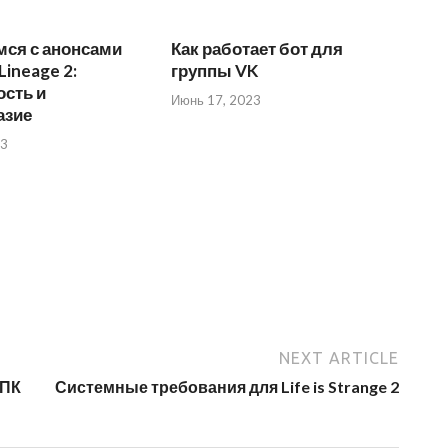
мся с анонсами
Как работает бот для
Lineage 2:
группы VK
сть и
Июнь 17, 2023
азие
23
NEXT ARTICLE
 ПК
Системные требования для Life is Strange 2