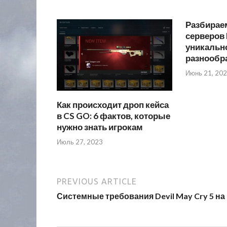
Разбирае
серверов 
уникально
разнообр
Июнь 21, 20
Как происходит дроп кейса
в CS GO: 6 фактов, которые
нужно знать игрокам
Июль 27, 2023
PREVIOUS ARTICLE
Системные требования Devil May Cry 5 на