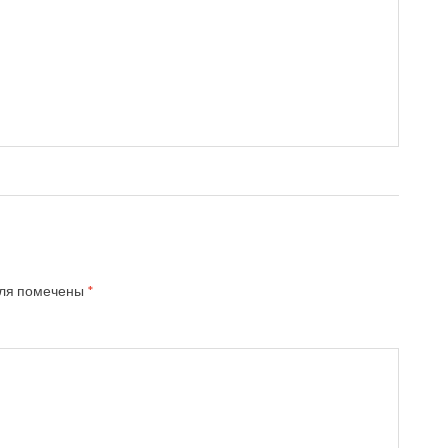
ля помечены
*