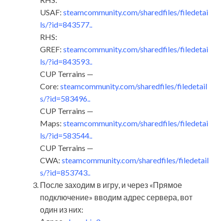
USAF:
steamcommunity.com/sharedfiles/filedetai
ls/?id=843577..
RHS:
GREF:
steamcommunity.com/sharedfiles/filedetai
ls/?id=843593..
CUP Terrains —
Core:
steamcommunity.com/sharedfiles/filedetail
s/?id=583496..
CUP Terrains —
Maps:
steamcommunity.com/sharedfiles/filedetai
ls/?id=583544..
CUP Terrains —
CWA:
steamcommunity.com/sharedfiles/filedetail
s/?id=853743..
После заходим в игру, и через «Прямое
подключение» вводим адрес сервера, вот
один из них: