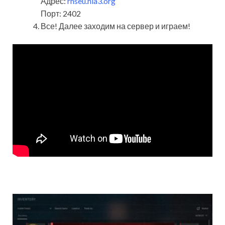
Адрес:
rhseu.hia3.org
Порт: 2402
Все! Далее заходим на сервер и играем!