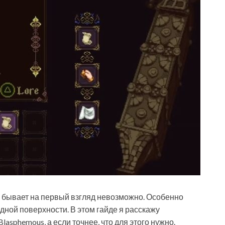
s бывает на первый взгляд невозможно. Особенно
дной поверхности. В этом гайде я расскажу
asphemous, а если точнее, что для этого нужно.