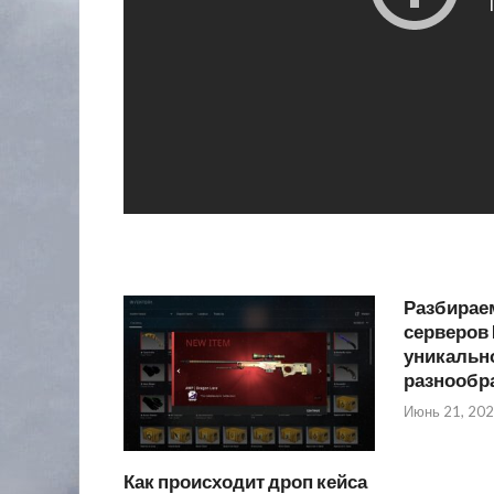
Разбирае
серверов 
уникально
разнообр
Июнь 21, 20
Как происходит дроп кейса