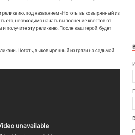
и реликвию, под названием
«Ноготь, выковырянный из
чить его, необходимо начать выполнение квестов от
 и получите эту реликвию. После ваш герой, будет
еликвии. Ноготь, выковырянный из грязи на седьмой
И
В