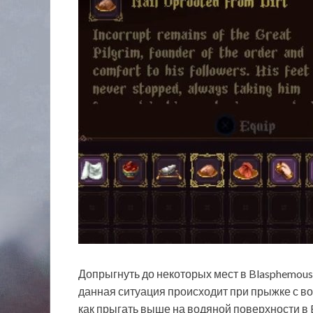
Допрыгнуть до некоторых мест в Blasphemou
данная ситуация происходит при прыжке с во
как прыгать выше на водяной поверхности в Bl