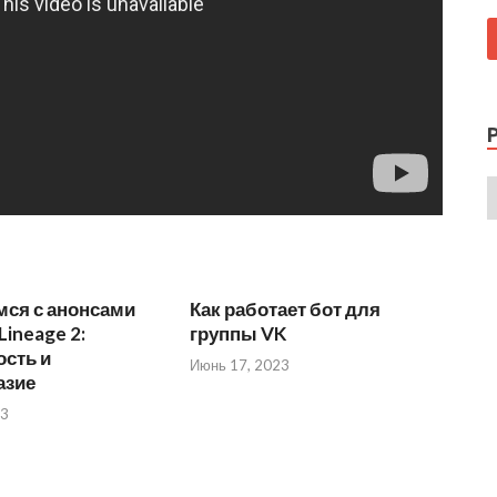
мся с анонсами
Как работает бот для
Lineage 2:
группы VK
сть и
Июнь 17, 2023
азие
23