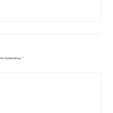
ля помечены
*