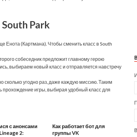
 South Park
е Енота (Картмана). Чтобы сменить класс в South
оторого собеседник предложит главному герою
сь, выбираем новый класс и отправляется навстречу
И
но сколько угодно раз, даже каждую миссию. Таким
ь прохождение игры, выбирая удобный класс для
мся с анонсами
Как работает бот для
В
Lineage 2:
группы VK