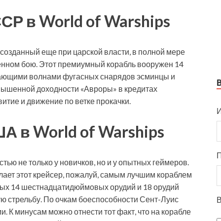
Р в World of Warships
 созданный еще при царской власти, в полной мере
енном бою. Этот премиумный корабль вооружен 14
жающими волнами фугасных снарядов эсминцы и
овышенной доходности «Авроры» в кредитах
итие и движение по ветке прокачки.
И
 в World of Warships
тью не только у новичков, но и у опытных геймеров.
лает этот крейсер, пожалуй, самым лучшим кораблем
елых 14 шестнадцатидюймовых орудий и 18 орудий
ю стрельбу. По очкам боеспособности Сент-Луис
В
 К минусам можно отнести тот факт, что на корабле