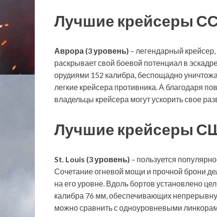
Лучшие крейсеры ССС
Аврора (3 уровень)
– легендарный крейсер,
раскрывает свой боевой потенциал в эскадр
орудиями 152 калибра, беспощадно уничто
легкие крейсера противника. А благодаря п
владельцы крейсера могут ускорить свое разв
Лучшие крейсеры США
St. Louis (3 уровень)
– пользуется популярнос
Сочетание огневой мощи и прочной брони де
на его уровне. Вдоль бортов установлено ц
калибра 76 мм, обеспечивающих непрерывну
можно сравнить с одноуровневыми линкорами.