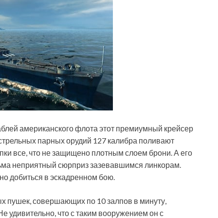
аблей американского флота этот премиумный крейсер
острельных парных орудий 127 калибра поливают
ки все, что не защищено плотным слоем брони. А его
ьма неприятный сюрприз зазевавшимся линкорам.
о добиться в эскадренном бою.
 пушек, совершающих по 10 залпов в минуту,
Не удивительно, что с таким вооружением он с