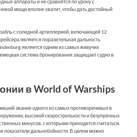
едные аппараты и не сравнятся по урону с
невой мощи вполне хватит, чтобы дать достойный
рабль с солидной артиллерией, включающей 12
крейсера является поразительная дальность
 Hindenburg является одним из самых живучих
немецкая система бронирования защищает судно в
нии в World of Warships
живший звание одного из самых противоречивых в
ооружении, высокой скорострельности и безупречных
ственных минусов, с которыми приходится считаться.
ие показатели дальнобойности. В целом можно