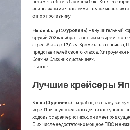
покажет себя и в ближнем бою. Хотя его торп
аналогичными японскими, тем не менее их ог
отпор противнику.
Hindenburg (10 уровень)
– внушительный ко
орудий 203 калибра. Главным козырем этого 
стрельбы – до 17,8 км. Кроме всего прочего,
представителей своего класса. Хитроумная 
боях на ближних дистанциях.
В итоге
Лучшие крейсеры Япо
Kuma (4 уровень)
– корабль, по праву заслу
игре. При внушительном для такого уровня в
ходовых характеристиках, он имеет ряд суще
В их числе недостаточно мощное ПВО и низк