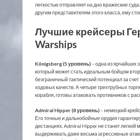
легкостью отправляет на дно вражеские суда. 
другим представителям этого класса, ему ст
Лучшие крейсеры Гер
Warships
Königsberg (5 уровень)
– одна из ярчайших 
который может стать идеальным бойцом втор
безграничный тактический потенциал за счет
ходовых качеств. А четыре трехтрубных тор
корабля, готовы атаковать противников с расс
Admiral Hipper
(8 уровень)
– немецкий крейс
Его точные и дальнобойные орудия гаранти
дистанциях. Admiral Hipper не станет легкой 
выдерживать даже весьма агрессивные атаки