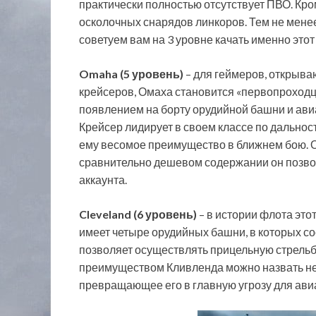
практически полностью отсутствует ПВО. Кром
осколочных снарядов линкоров. Тем не менее
советуем вам на 3 уровне качать именно этот
Omaha (5 уровень)
– для геймеров, открыва
крейсеров, Омаха становится «первопроходц
появлением на борту орудийной башни и ави
Крейсер лидирует в своем классе по дальнос
ему весомое преимущество в ближнем бою. 
сравнительно дешевом содержании он позвол
аккаунта.
Cleveland (6 уровень)
– в истории флота это
имеет четыре орудийных башни, в которых со
позволяет осуществлять прицельную стрельбу
преимуществом Кливленда можно назвать не
превращающее его в главную угрозу для ави