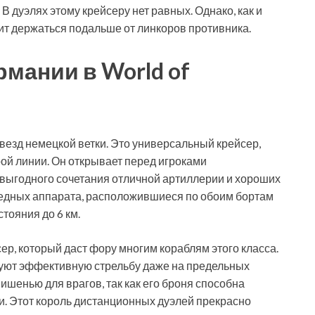
В дуэлях этому крейсеру нет равных. Однако, как и
оит держаться подальше от линкоров противника.
мании в World of
звезд немецкой ветки. Это универсальный крейсер,
ой линии. Он открывает перед игроками
 выгодного сочетания отличной артиллерии и хороших
педных аппарата, расположившиеся по обоим бортам
тояния до 6 км.
ер, который даст фору многим кораблям этого класса.
руют эффективную стрельбу даже на предельных
мишенью для врагов, так как его броня способна
. Этот король дистанционных дуэлей прекрасно