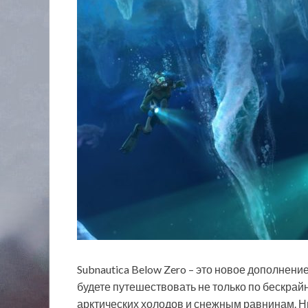
Subnautica Below Zero – это новое дополнени
будете путешествовать не только по бескрай
арктических холодов и снежным равнинам. Н