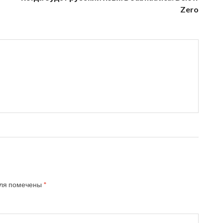
Zero
ля помечены
*