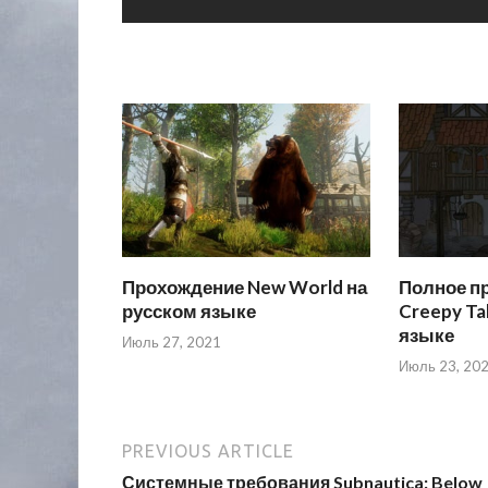
Прохождение New World на
Полное п
русском языке
Creepy Ta
языке
Июль 27, 2021
Июль 23, 20
PREVIOUS ARTICLE
Системные требования Subnautica: Below