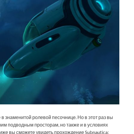
е в знаменитой ролевой песочнице. Но в этот раз вы
ним подводным просторам, но также и в условиях
иже вы сможете увидеть прохождение Subnautica: