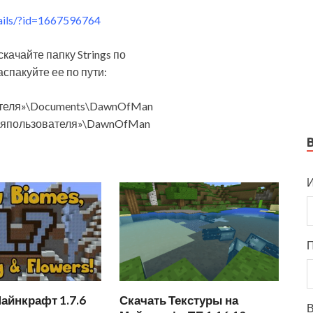
tails/?id=1667596764
скачайте папку Strings по
распакуйте ее по пути:
ателя»\Documents\DawnOfMan
мяпользователя»\DawnOfMan
И
айнкрафт 1.7.6
Скачать Текстуры на
В