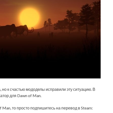
, но к счастью мододелы исправили эту ситуацию. В
атор для Dawn of Man.
f Man, то просто подпишитесь на перевод в Steam: