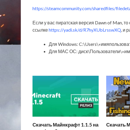
https://steamcommunity.com/sharedfiles/filede
Если у вас пиратская версия Dawn of Man, то 
ссылке
https://yadi.sk/d/R7hyXUbLrsswXQ
, и 
Для Windows: C:\Users\»имяпользов
Для МАС ОС: диск\Пользователи\»и
Скачать Майнкрафт 1.1.5 на
Скачать М