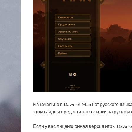
Изначально в Dawn of Man нет русского языка
этом гайде я предоставлю ссылки на русифик
Если у вас лицензионная версия игры Dawn o