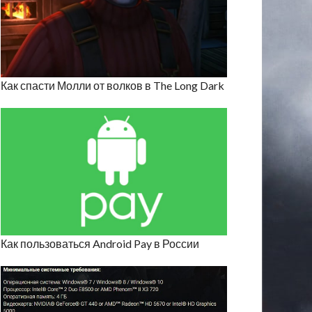
Как спасти Молли от волков в The Long Dark
Как пользоваться Android Pay в России