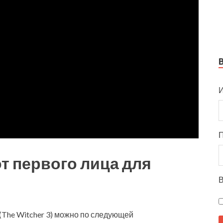
И
от первого лица для
В
 (The Witcher 3) можно по следующей