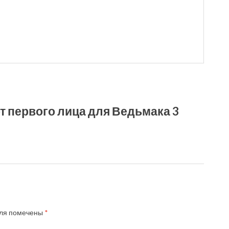
от первого лица для Ведьмака 3
ля помечены
*