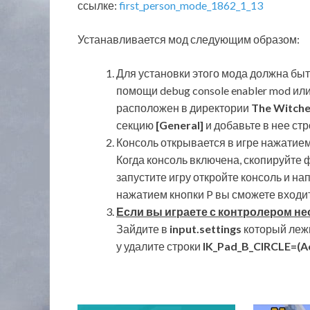
ссылке:
first_person_mode_1862_1_13
Устанавливается мод следующим образом:
Для установки этого мода должна быт
помощи debug console enabler mod и
расположен в директории
The Witche
секцию
[General]
и добавьте в нее ст
Консоль открывается в игре нажатием к
Когда консоль включена, скопируйте 
запустите игру откройте консоль и нап
нажатием кнопки P вы сможете входит
Если вы играете с контролером н
Зайдите в
input.settings
который леж
у удалите строки
IK_Pad_B_CIRCLE=(A