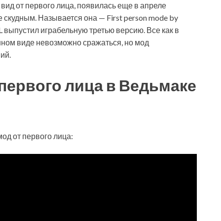
ид от первого лица, появилась еще в апреле
е скудным. Называется она — First person mode by
L выпустил играбельную третью версию. Все как в
нном виде невозможно сражаться, но мод
ий.
 первого лица в Ведьмаке
од от первого лица: