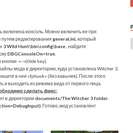
ь включена консоль. Можно включить ее при
ли путем редактирования
general.ini,
который
r 3 Wild Hunt\bin\config\base
, найдите
року
DBGConsoleOn=true
.
нопки «~»(tilde key).
файлы мода в директорию, куда установлена Witcher 3,
ишите в нее «fphook» (без кавычек). После этого
ь и выходить из режима вида от первого лица.
еобходимо сделать фикс:
ит в директории
documents/The Witcher 3 folder.
ction=DebugInput)
. Готово, мод установлен!