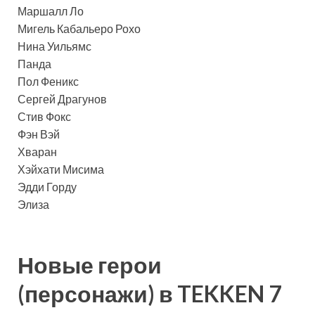
Маршалл Ло
Мигель Кабальеро Рохо
Нина Уильямс
Панда
Пол Феникс
Сергей Драгунов
Стив Фокс
Фэн Вэй
Хваран
Хэйхати Мисима
Эдди Горду
Элиза
Новые герои
(персонажи) в TEKKEN 7