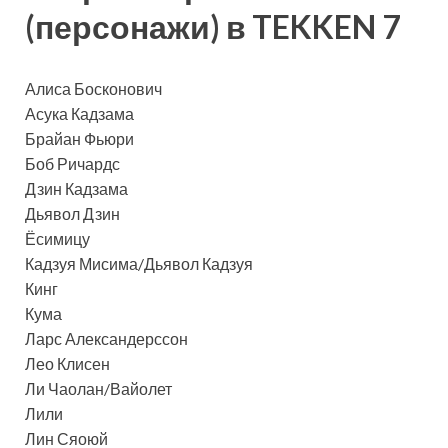
(персонажи) в TEKKEN 7
Алиса Босконович
Асука Кадзама
Брайан Фьюри
Боб Ричардс
Дзин Кадзама
Дьявол Дзин
Ёсимицу
Кадзуя Мисима/Дьявол Кадзуя
Кинг
Кума
Ларс Александерссон
Лео Клисен
Ли Чаолан/Вайолет
Лили
Лин Сяоюй