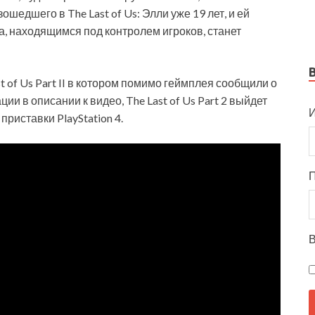
шедшего в The Last of Us: Элли уже 19 лет, и ей
, находящимся под контролем игроков, станет
 of Us Part II в котором помимо геймплея сообщили о
и в описании к видео, The Last of Us Part 2 выйдет
И
приставки PlayStation 4.
В