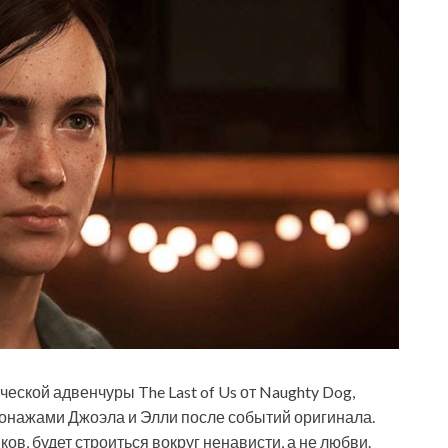
ической адвенчуры The Last of Us от Naughty Dog,
рсонажами Джоэла и Элли после событий оригинала.
в, будет строиться вокруг ненависти, а не любви.