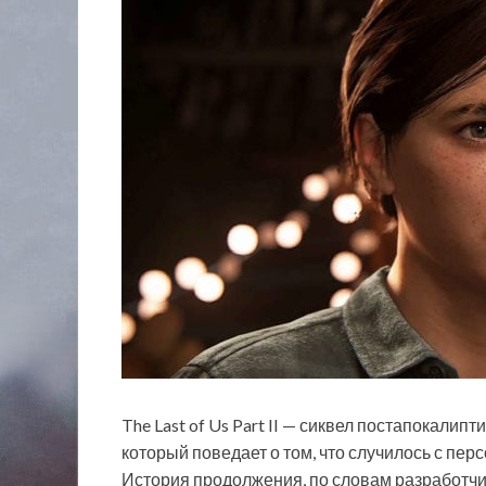
The Last of Us Part II — сиквел постапокалипт
который поведает о том, что случилось с пе
История продолжения, по словам разработчико