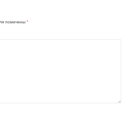
ля помечены
*