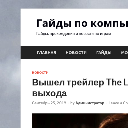
Гайды по комп
Гайды, прохождения и новости по играм
ГЛАВНАЯ
НОВОСТИ
ГАЙДЫ
М
НОВОСТИ
Вышел трейлер The Last
выхода
Сентябрь 25, 2019
-
by
Администратор
-
Leave a C