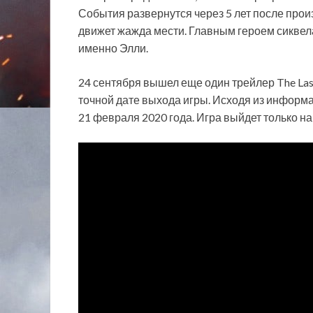
События развернутся через 5 лет после произо
движет жажда мести. Главным героем сиквела
именно Элли.
24 сентября вышел еще один трейлер The Last
точной дате выхода игры. Исходя из информаци
21 февраля 2020 года. Игра выйдет только на 