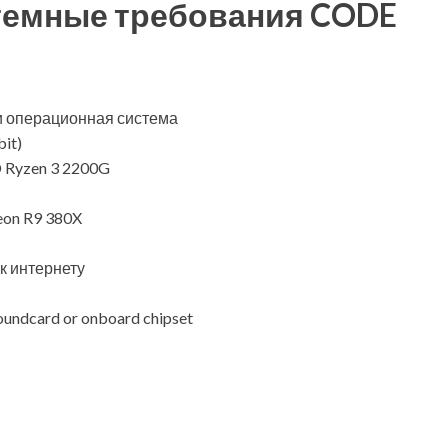
темные требования CODE
и операционная система
it)
D Ryzen 3 2200G
eon R9 380X
к интернету
oundcard or onboard chipset