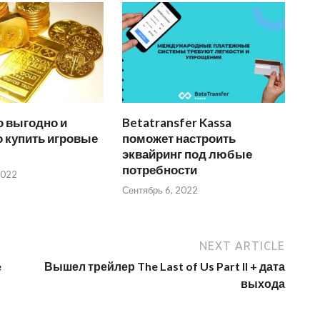
о выгодно и
Betatransfer Kassa
 купить игровые
поможет настроить
эквайринг под любые
потребности
2022
Сентябрь 6, 2022
NEXT ARTICLE
e
Вышел трейлер The Last of Us Part II + дата
выхода