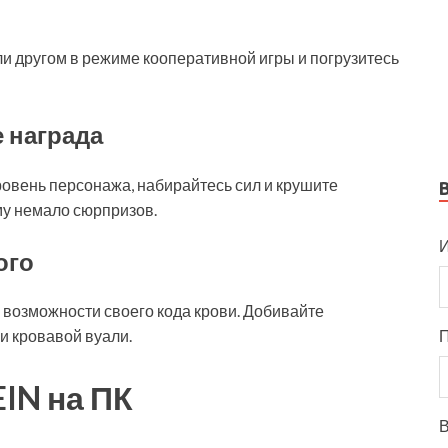
 другом в режиме кооперативной игры и погрузитесь
 награда
овень персонажа, набирайтесь сил и крушите
у немало сюрпризов.
И
ого
 возможности своего кода крови. Добивайте
и кровавой вуали.
IN на ПК
В