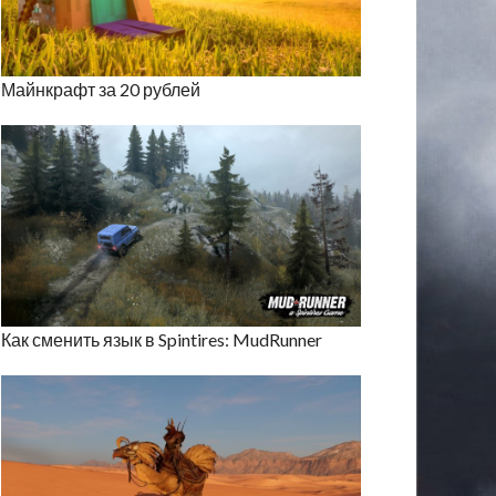
Майнкрафт за 20 рублей
Как сменить язык в Spintires: MudRunner