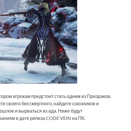
тором игрокам предстоит стать одним из Призраков,
йте своего бессмертного, найдите союзников и
ошлое и вырваться из ада. Ниже будут
аниям и дате релиза CODE VEIN на ПК.