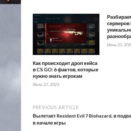
Разбирае
серверов 
уникально
разнообр
Июнь 21, 20
Как происходит дроп кейса
в CS GO: 6 фактов, которые
нужно знать игрокам
Июль 27, 2023
PREVIOUS ARTICLE
Вылетает Resident Evil 7 Biohazard, в подв
в начале игры