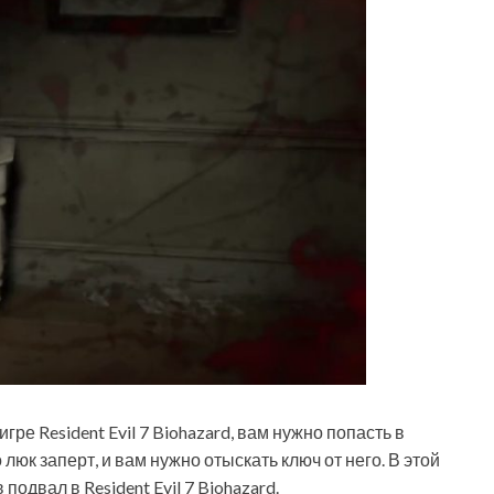
гре Resident Evil 7 Biohazard, вам нужно попасть в
люк заперт, и вам нужно отыскать ключ от него. В этой
подвал в Resident Evil 7 Biohazard.