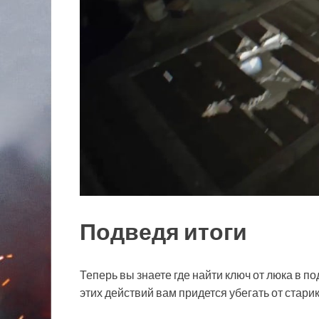
Подведя итоги
Теперь вы знаете где найти ключ от люка в под
этих действий вам придется убегать от старик