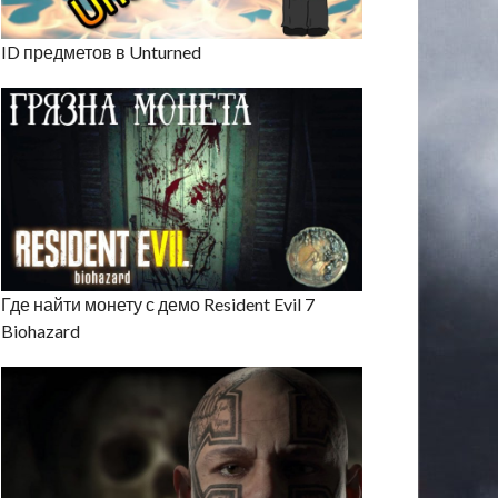
ID предметов в Unturned
Где найти монету с демо Resident Evil 7
Biohazard