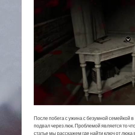
После побега с ужина с безумной семейкой в и
подвал через люк. Проблемой является то что 
статье мы расскажем где найти ключ от люка в 