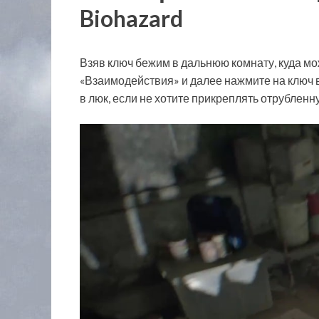
Biohazard
Взяв ключ бежим в дальнюю комнату, куда мо
«Взаимодействия» и далее нажмите на ключ в
в люк, если не хотите прикреплять отрубленну