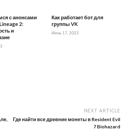
мся с анонсами
Как работает бот для
Lineage 2:
группы VK
сть и
Июнь 17, 2023
азие
23
NEXT ARTICLE
але,
Где найти все древние монеты в Resident Evil
7 Biohazard