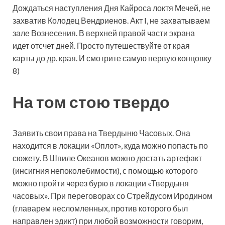
Дождаться наступления Дня Кайроса локтя Мечей, не
захватив Колодец Вендриенов. Акт I, не захватываем
зале Вознесения. В верхней правой части экрана
идет отсчет дней. Просто путешествуйте от края
карты до др. края. И смотрите самую первую концовку
8)
На том стою твердо
Заявить свои права на Твердыню Часовых. Она
находится в локации «Оплот», куда можно попасть по
сюжету. В Шпиле Океанов можно достать артефакт
(инсигния непоколебимости), с помощью которого
можно пройти через бурю в локации «Твердыня
часовых». При переговорах со Стрейдусом Иродином
(главарем несломленных, против которого был
направлен эдикт) при любой возможности говорим,