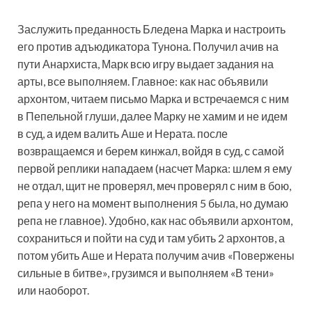
Заслужить преданность Бледена Марка и настроить
его против адъюдикатора Тунона. Получил ачив на
пути Анархиста, Марк всю игру выдает задания на
арты, все выполняем. Главное: как нас объявили
архонтом, читаем письмо Марка и встречаемся с ним
в Пепельной глуши, далее Марку не хамим и не идем
в суд, а идем валить Аше и Нерата. после
возвращаемся и берем кинжал, войдя в суд, с самой
первой реплики нападаем (насчет Марка: шлем я ему
не отдал, щит не проверял, меч проверял с ним в бою,
репа у него на момент выполнения 5 была, но думаю
репа не главное). Удобно, как нас объявили архонтом,
сохраниться и пойти на суд и там убить 2 архонтов, а
потом убить Аше и Нерата получим ачив «Повержены
сильные в битве», грузимся и выполняем «В тени»
или наоборот.