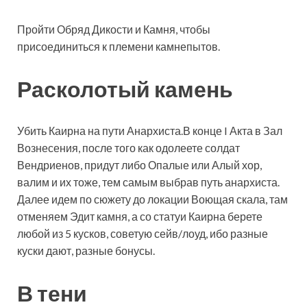
Пройти Обряд Дикости и Камня, чтобы
присоединиться к племени камнепытов.
Расколотый камень
Убить Каирна на пути Анархиста.В конце I Акта в Зал
Вознесения, после того как одолеете солдат
Вендриенов, придут либо Опалые или Алый хор,
валим и их тоже, тем самым выбрав путь анархиста.
Далее идем по сюжету до локации Воющая скала, там
отменяем Эдит камня, а со статуи Каирна берете
любой из 5 кусков, советую сейв/лоуд, ибо разные
куски дают, разные бонусы.
В тени