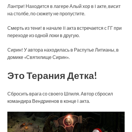
Лантри! Находится в лагере Алый хор в I акте, висит
на столбе, по сюжету не пропустите.
Смерть из тени! в начале II акта встречается с ГГ при
переходе из одной локи в другую.
Сирин! У автора находилась в Распутье Литианы, в
домике «Святилище Сирин».
Это Терания Детка!
Сбросить врага со своего Шпиля. Автор сбросил
командира Вендриенов в конце I акта.