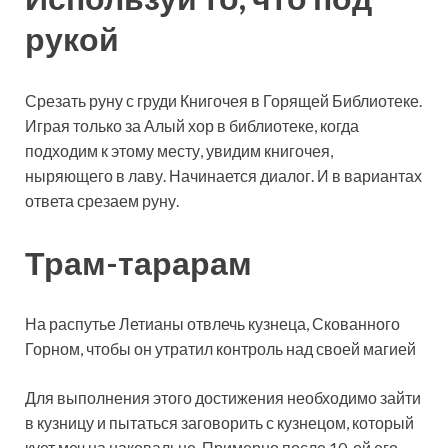
рукой
Срезать руну с груди Книгочея в Горящей Библиотеке.
Играя только за Алый хор в библиотеке, когда
подходим к этому месту, увидим книгочея,
ныряющего в лаву. Начинается диалог. И в вариантах
ответа срезаем руну.
Трам-тарарам
На распутье Летианы отвлечь кузнеца, Скованного
Горном, чтобы он утратил контроль над своей магией
Для выполнения этого достижения необходимо зайти
в кузницу и пытаться заговорить с кузнецом, который
кует меч на наковальне. Примерно после 10-ой его