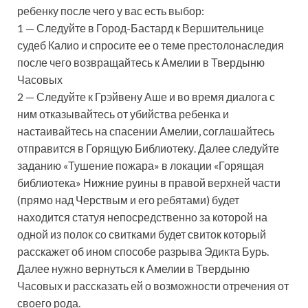
ребенку после чего у вас есть выбор:
1 — Следуйте в Город-Бастард к Вершительнице
судеб Калио и спросите ее о теме престолонаследия
после чего возвращайтесь к Амелии в Твердыню
Часовых
2 — Следуйте к Грэйвену Аше и во время диалога с
ним отказывайтесь от убийства ребенка и
настаивайтесь на спасении Амелии, соглашайтесь
отправится в Горящую Библиотеку. Далее следуйте
заданию «Тушение пожара» в локации «Горящая
библиотека» Нижние руины в правой верхней части
(прямо над Черствым и его ребятами) будет
находится статуя непосредственно за которой на
одной из полок со свитками будет свиток который
расскажет об ином способе разрыва Эдикта Бурь.
Далее нужно вернуться к Амелии в Твердыню
Часовых и рассказать ей о возможности отречения от
своего рода.