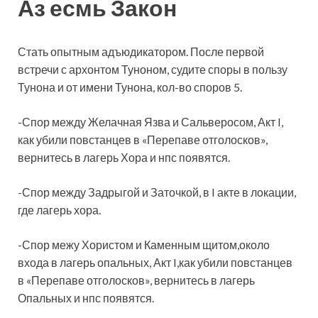
Аз есмь Закон
Стать опытным адъюдикатором. После первой
встречи с архонтом Туноном, судите споры в пользу
Тунона и от имени Тунона, кол-во споров 5.
-Спор между Желачная Язва и Сальверосом, Акт I,
как убили повстанцев в «Перепаве отголосков»,
вернитесь в лагерь Хора и нпс появятся.
-Спор между Задрыгой и Заточкой, в I акте в локации,
где лагерь хора.
-Спор межу Хористом и Каменным щитом,около
входа в лагерь опальных, Акт I,как убили повстанцев
в «Перепаве отголосков», вернитесь в лагерь
Опальных и нпс появятся.