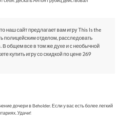
от себя: дескать Антон Грубиц действовал
о наш сайт предлагает вам игру This Is the
ить полицейским отделом, расследовать
 В общем все в том же духе и с необычной
те купить игру со скидкой по цене 269
чение дочери в Beholder. Если у вас есть более легкий
тариях. Удачи!