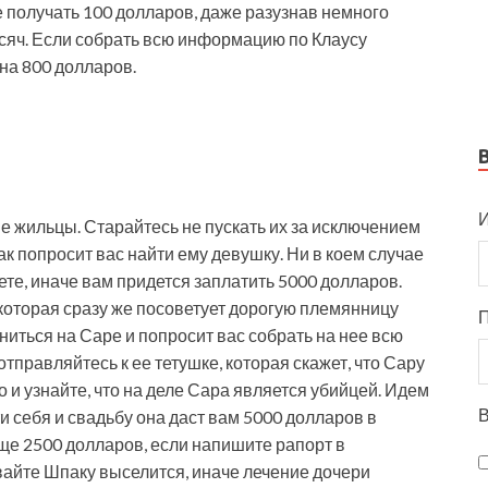
е получать 100 долларов, даже разузнав немного
сяч. Если собрать всю информацию по Клаусу
на 800 долларов.
И
ые жильцы. Старайтесь не пускать их за исключением
к попросит вас найти ему девушку. Ни в коем случае
ете, иначе вам придется заплатить 5000 долларов.
 которая сразу же посоветует дорогую племянницу
иться на Саре и попросит вас собрать на нее всю
тправляйтесь к ее тетушке, которая скажет, что Сару
о и узнайте, что на деле Сара является убийцей. Идем
В
и себя и свадьбу она даст вам 5000 долларов в
еще 2500 долларов, если напишите рапорт в
авайте Шпаку выселится, иначе лечение дочери