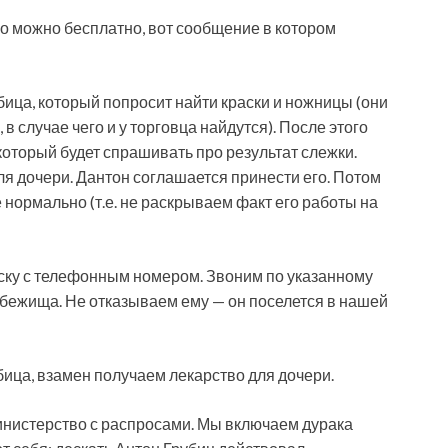
о можно бесплатно, вот сообщение в котором
бица, который попросит найти краски и ножницы (они
 в случае чего и у торговца найдутся). После этого
который будет спрашивать про результат слежки.
ля дочери. Дантон соглашается принести его. Потом
 нормально (т.е. не раскрываем факт его работы на
иску с телефонным номером. Звоним по указанному
убежища. Не отказываем ему — он поселется в нашей
ица, взамен получаем лекарство для дочери.
министерство с распросами. Мы включаем дурака