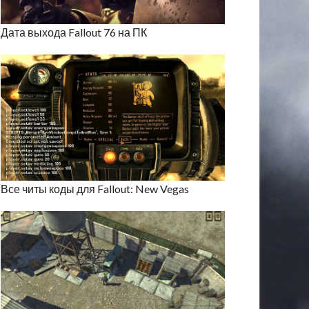
Дата выхода Fallout 76 на ПК
Все читы коды для Fallout: New Vegas