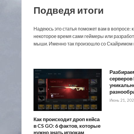
Подведя итоги
Надеюсь это статья поможет вам в вопросе: к
некоторое время сами геймеры или разработч
мыши. Именно так произошло со Скайримом и 
Разбирае
серверов 
уникально
разнообр
Июнь 21, 20
Как происходит дроп кейса
в CS GO: 6 фактов, которые
нужно знать игрокам