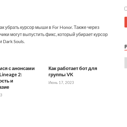
ак убрать курсор мыши в For Honor. Также через
ики могут выпустить фикс, который убирает курсор
Dark Souls.
мся с анонсами
Как работает бот для
Lineage 2:
группы VK
сть и
Июнь 17, 2023
азие
23