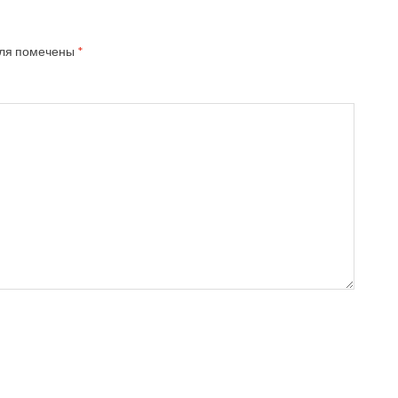
ля помечены
*