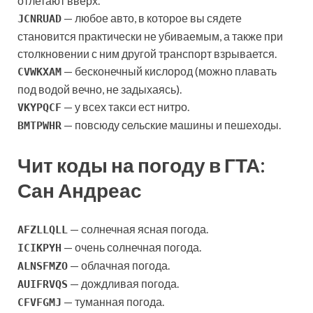
отлетают вверх.
— любое авто, в которое вы сядете
JCNRUAD
становится практически не убиваемым, а также при
столкновении с ним другой транспорт взрывается.
— бесконечный кислород (можно плавать
CVWKXAM
под водой вечно, не задыхаясь).
— у всех такси ест нитро.
VKYPQCF
— повсюду сельские машины
и пешеходы.
BMTPWHR
Чит коды на погоду в ГТА:
Сан Андреас
— солнечная ясная погода.
AFZLLQLL
— очень солнечная погода.
ICIKPYH
— облачная погода.
ALNSFMZO
— дождливая погода.
AUIFRVQS
— туманная погода.
CFVFGMJ