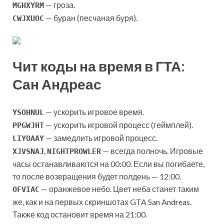
— гроза.
MGHXYRM
— буран (песчаная буря).
CWJXUOC
Чит коды на время в ГТА:
Сан Андреас
— ускорить игровое время.
YSOHNUL
— ускорить игровой процесс (геймплей).
PPGWJHT
— замедлить игровой процесс.
LIYOAAY
,
— всегда полночь. Игровые
XJVSNAJ
NIGHTPROWLER
часы останавливаются на 00:00. Если вы погибаете,
то после возвращения будет полдень — 12:00.
— оранжевое небо. Цвет неба станет таким
OFVIAC
же, как и на первых скриншотах GTA San Andreas.
Также код остановит время на 21:00.