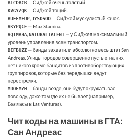
— СиДжей очень толстый.
BTCDBCB
— СиДжей тощий.
KVGYZQK
,
— СиДжей мускулистый качок.
BUFFMEUP
JYSDSOD
— Max Stamina.
VKYPQCF
,
— у СиДжея максимальный
VQIMAHA
NATURALTALENT
уровень управления всем транспортом.
— банды захватили абсолютно весь штат San
BIFBUZZ
Andreas. Улицы городов совершенно пустые, на них
нет никого кроме бандитов из противоборствующих
группировок, которые без передышки ведут
перестрелки.
— банды везде, они будут окружать вас
MROEMZH
повсюду, даже там где их не бывает (например,
Балласы в Las Venturas).
Чит коды на машины в ГТА:
Сан Андреас