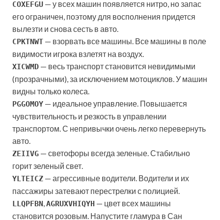
— у всех машин появляется нитро, но запас
COXEFGU
его ограничен, поэтому для восполнения придется
вылезти и снова сесть в авто.
— взорвать все машины. Все машины в поле
CPKTNWT
видимости игрока взлетят на воздух.
— весь транспорт становится невидимыми
XICWMD
(прозрачными), за исключением мотоциклов. У машин
видны только колеса.
— идеальное управление. Повышается
PGGOMOY
чувствительность и резкость в управлении
транспортом. С непривычки очень легко перевернуть
авто.
— светофоры всегда зеленые. Стабильно
ZEIIVG
горит зеленый свет.
— агрессивные водители. Водители и их
YLTEICZ
пассажиры затевают перестрелки с полицией.
,
— цвет всех машины
LLQPFBN
AGRUXVHIQYH
становится розовым. Напустите гламура в Сан