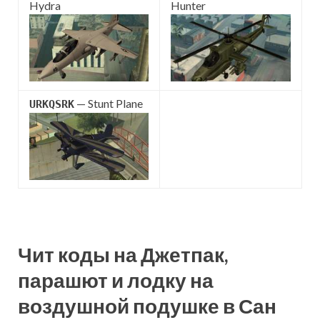
Hydra
Hunter
— Stunt Plane
URKQSRK
Чит коды на Джетпак,
парашют и лодку на
воздушной подушке в Сан