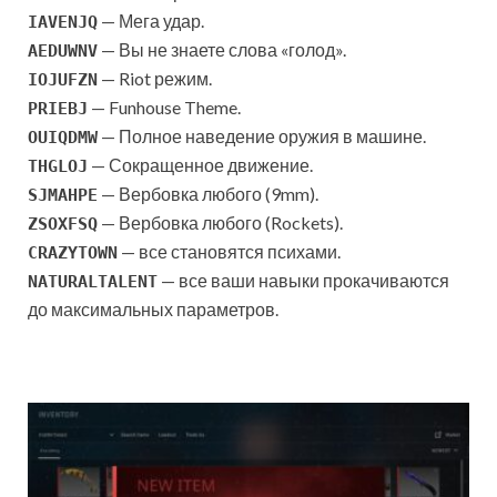
— Мега удар.
IAVENJQ
— Вы не знаете слова «голод».
AEDUWNV
— Riot режим.
IOJUFZN
— Funhouse Theme.
PRIEBJ
— Полное наведение оружия в машине.
OUIQDMW
— Сокращенное движение.
THGLOJ
— Вербовка любого (9mm).
SJMAHPE
— Вербовка любого (Rockets).
ZSOXFSQ
— все становятся психами.
CRAZYTOWN
— все ваши навыки прокачиваются
NATURALTALENT
до максимальных параметров.