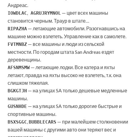
Андреас.
,
— цвет всех машины
IOWDLAC
AGRUJRYMNOL
становится черным. Траур в штате…
— летающие автомобили. Разогнавшись на
RIPAZHA
машине можно взлететь. Управление как в самолете.
— все машины и люди из сельской
FVTMNBZ
местности. По городам штата San Andreas ездят
деревенщины.
— летающие лодки. Все катера и яхты
AFSNMSMW
летают, правда на яхты высоко не взлететь, т.к. она
слишком тяжелая.
— на улицах SA только дешевые медленные
BGKGTJH
машины.
— на улицах SA только дорогие быстрые и
GUSNHDE
спортивные машины.
,
— при малейшем столкновении
BSXSGGC
BUBBLECARS
вашей машины с другими авто они теряют вес и