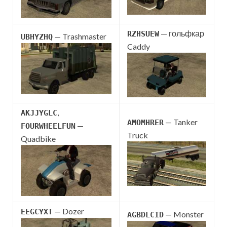
— гольфкар
RZHSUEW
— Trashmaster
UBHYZHQ
Caddy
,
AKJJYGLC
— Tanker
AMOMHRER
—
FOURWHEELFUN
Truck
Quadbike
— Dozer
EEGCYXT
— Monster
AGBDLCID