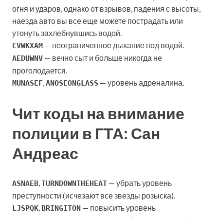
огня и ударов, однако от взрывов, падения с высоты,
наезда авто вы все еще можете пострадать или
утонуть захлебнувшись водой.
— неограниченное дыхание под водой.
CVWKXAM
— вечно сыт и больше никогда не
AEDUWNV
проголодается.
,
— уровень адреналина.
MUNASEF
ANOSEONGLASS
Чит коды на внимание
полиции в ГТА: Сан
Андреас
,
— убрать уровень
ASNAEB
TURNDOWNTHEHEAT
преступности (исчезают все звезды розыска).
,
— повысить уровень
LJSPQK
BRINGITON