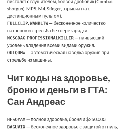
пистолет с глушителем, боевой дробовик (Combat
shotgun), MP5, M4, Stinger, взрывчатка с
дистанционным пультом).
,
— бесконечное количество
FULLCLIP
WANRLTW
патронов и стрельба без перезарядки.
,
— наивысший
NCSGDAG
PROFESSIONALKILLER
уровень владения всеми видами оружия.
— автоматическая наводка оружия при
OUIQDMW
стрельбе из машины.
Чит коды на здоровье,
броню и деньги в ГТА:
Сан Андреас
— полное здоровье, броня и $250.000.
HESOYAM
— бесконечное здоровье с защитой от пуль,
BAGUVIX