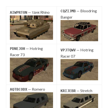
— Bloodring
CQZIJMB
— танк Rhino
AIWPRTON
Banger
— Hotring
PDNEJOH
— Hotring
VPJTQWV
Racer 73
Racer 07
— Romero
AQTBCODX
— Stretch
KRIJEBR