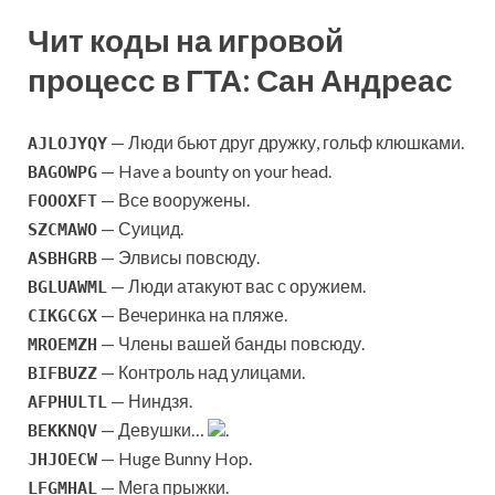
Чит коды на игровой
процесс в ГТА: Сан Андреас
— Люди бьют друг дружку, гольф клюшками.
AJLOJYQY
— Have a bounty on your head.
BAGOWPG
— Все вооружены.
FOOOXFT
— Суицид.
SZCMAWO
— Элвисы повсюду.
ASBHGRB
— Люди атакуют вас с оружием.
BGLUAWML
— Вечеринка на пляже.
CIKGCGX
— Члены вашей банды повсюду.
MROEMZH
— Контроль над улицами.
BIFBUZZ
— Ниндзя.
AFPHULTL
— Девушки…
.
BEKKNQV
— Huge Bunny Hop.
JHJOECW
— Мега прыжки.
LFGMHAL