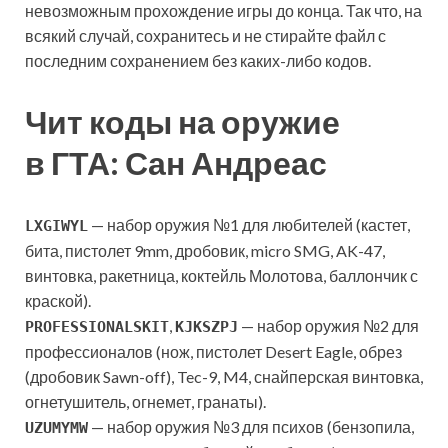
невозможным прохождение игры до конца. Так что, на
всякий случай, сохранитесь и не стирайте файл с
последним сохранением без каких-либо кодов.
Чит коды на оружие
в ГТА: Сан Андреас
— набор оружия №1 для любителей (кастет,
LXGIWYL
бита, пистолет 9mm, дробовик, micro SMG, AK-47,
винтовка, ракетница, коктейль Молотова, баллончик с
краской).
,
— набор оружия №2 для
PROFESSIONALSKIT
KJKSZPJ
профессионалов (нож, пистолет Desert Eagle, обрез
(дробовик Sawn-off), Tec-9, M4, снайперская винтовка,
огнетушитель, огнемет, гранаты).
— набор оружия №3 для психов (бензопила,
UZUMYMW