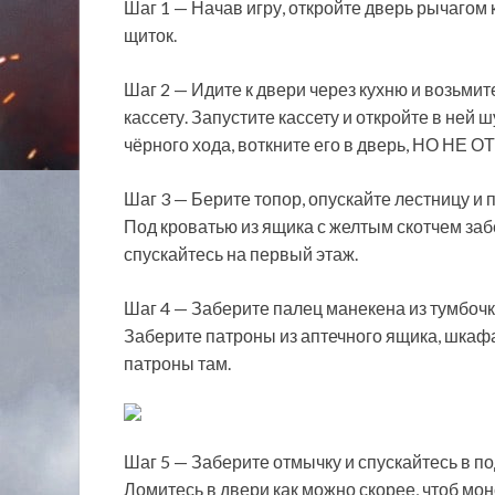
Шаг 1 — Начав игру, откройте дверь рычагом 
щиток.
Шаг 2 — Идите к двери через кухню и возьми
кассету. Запустите кассету и откройте в ней
чёрного хода, воткните его в дверь, НО НЕ
Шаг 3 — Берите топор, опускайте лестницу и 
Под кроватью из ящика с желтым скотчем заб
спускайтесь на первый этаж.
Шаг 4 — Заберите палец манекена из тумбочк
Заберите патроны из аптечного ящика, шкафа 
патроны там.
Шаг 5 — Заберите отмычку и спускайтесь в по
Ломитесь в двери как можно скорее, чтоб мон