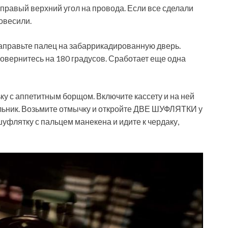
 правый верхний угол на провода. Если все сделали
овесили.
 направьте палец на забаррикадированную дверь.
 повернитесь на 180 градусов. Сработает еще одна
ку с аппетитным борщом. Включите кассету и на ней
льник. Возьмите отмычку и откройте ДВЕ ШУФЛЯТКИ у
шуфлятку с пальцем манекена и идите к чердаку,