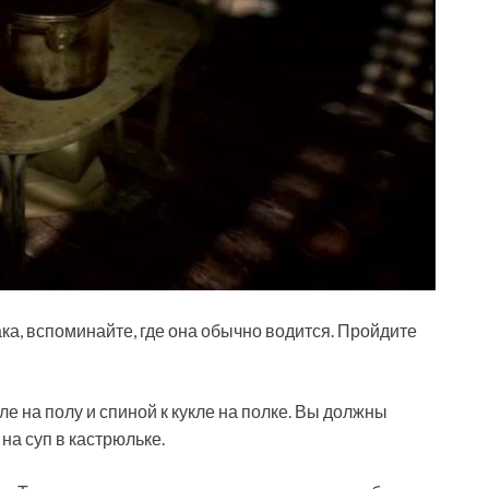
ка, вспоминайте, где она обычно водится. Пройдите
ле на полу и спиной к кукле на полке. Вы должны
на суп в кастрюльке.