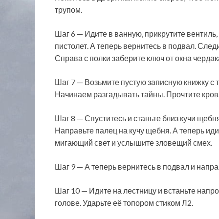
трупом.
Шаг 6 — Идите в ванную, прикрутите вентиль,
пистолет. А теперь вернитесь в подвал. Следи
Справа с полки заберите ключ от окна чердак
Шаг 7 — Возьмите пустую записную книжку с т
Начинаем разгадывать тайны. Прочтите крова
Шаг 8 — Спуститесь и станьте близ кучи щебн
Направьте палец на кучу щебня. А теперь иди
мигающий свет и услышите зловещий смех.
Шаг 9 — А теперь вернитесь в подвал и напра
Шаг 10 — Идите на лестницу и встаньте напр
голове. Ударьте её топором стиком Л2.