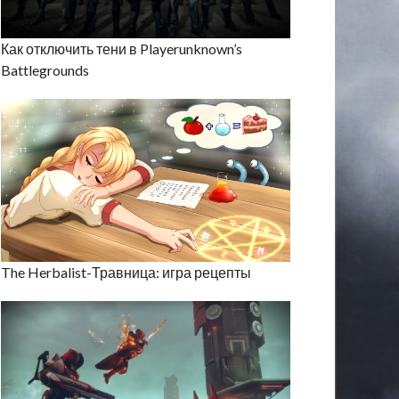
Как отключить тени в Playerunknown’s
Battlegrounds
The Herbalist-Травница: игра рецепты