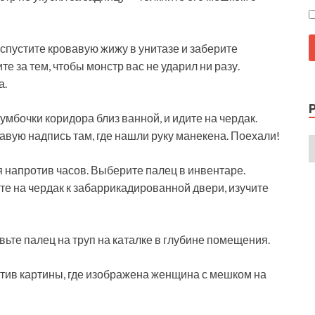
 спустите кровавую жижу в унитазе и заберите
те за тем, чтобы монстр вас не ударил ни разу.
а.
умбочки коридора близ ванной, и идите на чердак.
вую надпись там, где нашли руку манекена. Поехали!
я напротив часов. Выберите палец в инвентаре.
те на чердак к забаррикадированной двери, изучите
вьте палец на труп на каталке в глубине помещения.
отив картины, где изображена женщина с мешком на