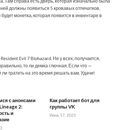
а. Там справа есть дверь, которая изначально была
 ней должны появиться 5 кровавых отпечатков.
 будет монетка, которая появится в инвентаре в
esident Evil 7 Biohazard. Не у всех, получается,
правильно, то ли демка глючная. Если что —
 ли тратить на это время решать вам. Удачи!
мся с анонсами
Как работает бот для
Lineage 2:
группы VK
сть и
Июнь 17, 2023
азие
23