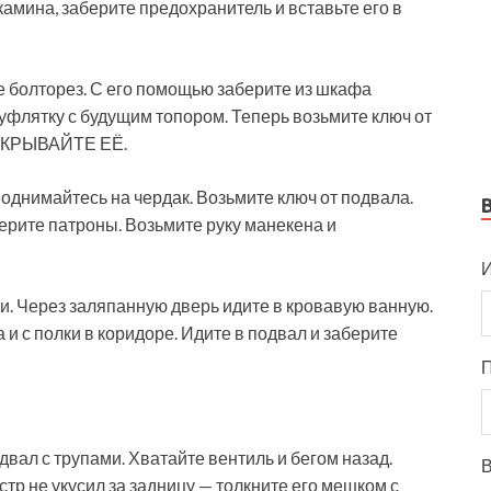
камина, заберите предохранитель и вставьте его в
те болторез. С его помощью заберите из шкафа
 шуфлятку с будущим топором. Теперь возьмите ключ от
 ОТКРЫВАЙТЕ ЕЁ.
поднимайтесь на чердак. Возьмите ключ от подвала.
ерите патроны. Возьмите руку манекена и
И
и. Через заляпанную дверь идите в кровавую ванную.
и с полки в коридоре. Идите в подвал и заберите
двал с трупами. Хватайте вентиль и бегом назад.
В
стр не укусил за задницу — толкните его мешком с