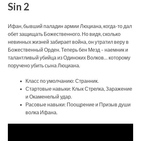
Sin 2
Ифан, бывший паладин армии Люциана, когда-то дал
обет защищать Божественного. Но видя, сколько
невинных жизней забирает война, он утратил веру в
Божественный Орден. Теперь бен Мезд – наемник и
талантливый убийца из Одиноких Волков… которому
поручено убить сына Люциана.
Класс по умолчанию: Странник.
Стартовые навыки: Клык Стрелка, Заражение
и Окаменелый удар.
Расовые навыки: Поощрение и Призыв души
волка Ифана.