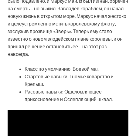
было подавлено, и Маркус Майлз был изгнан, обречен
на смерть – но выжил. Завладев кораблем, он начал
новую жизнь в открытом море. Маркус начал жестоко
и целеустремленно мстить королевскому флоту,
заслужив прозвище «Зверь». Теперь ему стало
известно о новом злодейском плане королевы, и он
принял решение остановить ее – на этот раз
навсегда.
Класс по умолчанию: Боевой маг.
Стартовые навыки: Гномье коварство и
Крепыш.
Расовые навыки: Ошеломляющее
прикосновение и Ослепляющий шквал.