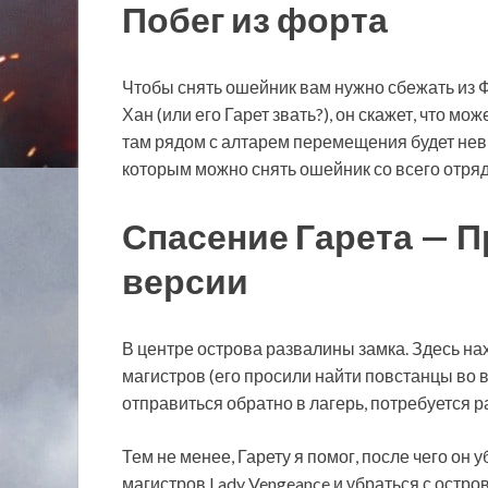
Побег из форта
Чтобы снять ошейник вам нужно сбежать из Ф
Хан (или его Гарет звать?), он скажет, что мо
там рядом с алтарем перемещения будет невм
которым можно снять ошейник со всего отряд
Спасение Гарета — 
версии
В центре острова развалины замка. Здесь нах
магистров (его просили найти повстанцы во 
отправиться обратно в лагерь, потребуется р
Тем не менее, Гарету я помог, после чего он 
магистров Lady Vengeance и убраться с остров