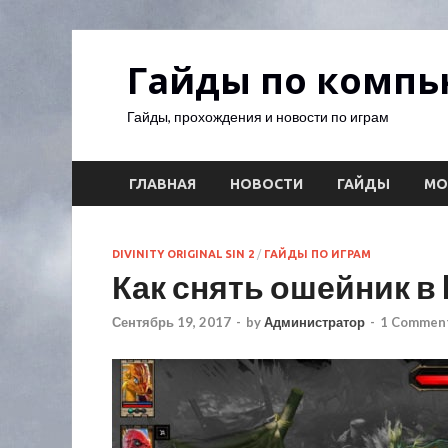
Гайды по комп
Гайды, прохождения и новости по играм
ГЛАВНАЯ
НОВОСТИ
ГАЙДЫ
М
DIVINITY ORIGINAL SIN 2
/
ГАЙДЫ ПО ИГРАМ
Как снять ошейник в Di
Сентябрь 19, 2017
-
by
Администратор
-
1 Commen