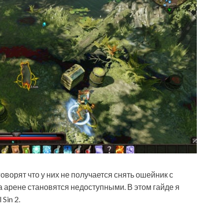
оворят что у них не получается снять ошейник с
на арене становятся недоступными. В этом гайде я
Sin 2.