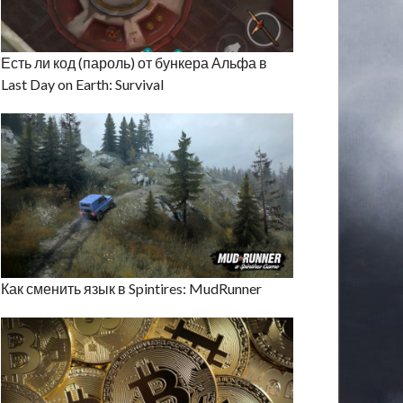
Есть ли код (пароль) от бункера Альфа в
Last Day on Earth: Survival
Как сменить язык в Spintires: MudRunner