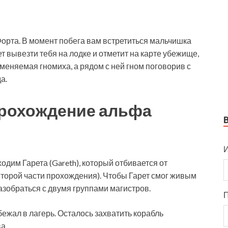
орта. В момент побега вам встретиться мальчишка
жет вывезти тебя на лодке и отметит на карте убежище,
еняемая гномиха, а рядом с ней гном поговорив с
а.
Прохождение альфа
И
одим Гарета (Gareth), который отбивается от
второй части прохождения). Чтобы Гарет смог живым
азобраться с двумя группами магистров.
убежал в лагерь. Осталось захватить корабль
а.