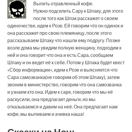
Выпить отравленный кофе.
Нужно подселить Сару к Шпаку, для этого
после того как Шпак расскажет о своем
одиночестве, идем к Розе. Ей говорим что он одинок и
она расскажет про свою племяницу, после этого
рассказываем Шпаку что нашли ему подругу. Позже
возле дома мы увидим полную женщину, подходим к
ней и она говорит что она и есть Сара, сообщаем
Шпаку и он ведет её к себе. Потом у Шпака будет квест
«Сбор информации», идем к Розе и выясняется что
Сара самозванка(не говорим об этом Шпаку), затем
звоним в министерство, говорим что она самозванка
и узнаем кто она. Идем к саре, говорим что мы её
раскусили, она предлагает деньги, но мы
отказываемся и давим на неё. Она предлагает нам
кофе, мы выпиваем и ачивка наша!
Сказки на Ночь