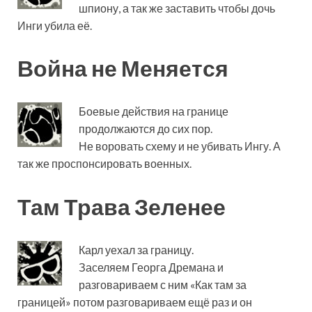
шпиону, а так же заставить чтобы дочь
Инги убила её.
Война не Меняется
Боевые действия на границе
продолжаются до сих пор.
Не воровать схему и не убивать Ингу. А
так же проспонсировать военных.
Там Трава Зеленее
Карл уехал за границу.
Заселяем Георга Дремана и
разговариваем с ним «Как там за
границей» потом разговариваем ещё раз и он