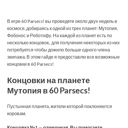
В игре 60 Parsecs! вы проведете около двух недель в
космосе, добираясь к одной из трех планет: Мутопия,
Фобонос и Роботофу. На каждой из планет есть по
несколько концовок, для получения некоторых из них
потребуется чтобы дожило больше одного члена
экипажа. В этом гайде я предоставлю все возможные
концовки в 60 Parsecs!
Концовки на планете
Мутопия в 60 Parsecs!
Пустынная планета, жители которой поклоняются
коровам.
Концовка
№
1 — одиночная. Вы помогаете